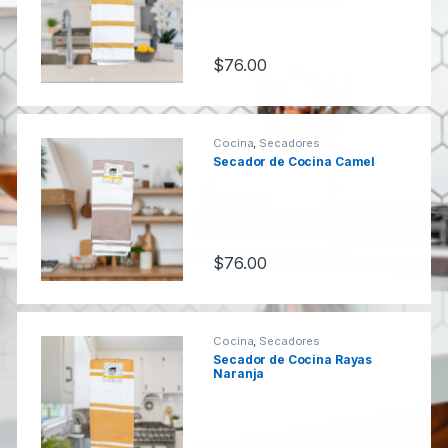
s
a
e
r
$
76.00
l
o
T
u
Cocina
,
Secadores
Secador de Cocina Camel
a
s
b
e
s
$
76.00
l
Cocina
,
Secadores
Secador de Cocina Rayas
Naranja