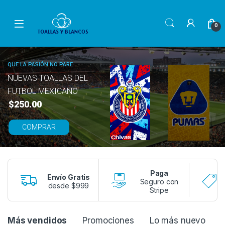
Skip to navigation
Skip to content
0
QUE LA PASIÓN NO PARE
NUEVAS TOALLAS DEL
FUTBOL MEXICANO
$250.00
COMPRAR
Paga
Envío Gratis
Seguro con
desde $999
Stripe
P
Más vendidos
Promociones
Lo más nuevo