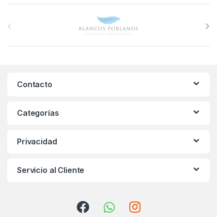
B
r
a
n
Contacto
d
s
Categorías
C
Privacidad
a
r
Servicio al Cliente
o
u