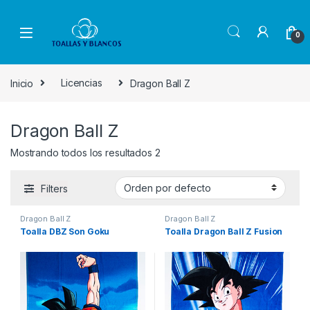
Skip to navigation
Skip to content
0
Inicio
Licencias
Dragon Ball Z
Dragon Ball Z
Mostrando todos los resultados 2
Filters
Dragon Ball Z
Dragon Ball Z
Toalla DBZ Son Goku
Toalla Dragon Ball Z Fusion