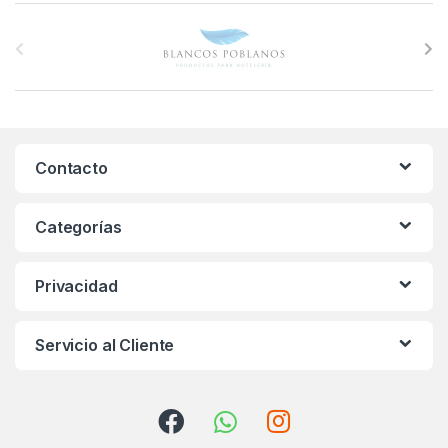
B
r
a
n
Contacto
d
s
Categorías
C
Privacidad
a
r
Servicio al Cliente
o
u