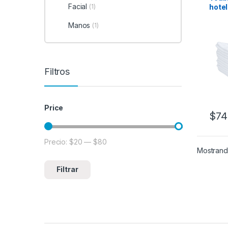
Facial
(1)
hote
Manos
(1)
Filtros
Price
$
74
Precio:
$20
—
$80
Precio mínimo
Precio máximo
Mostrando
Filtrar