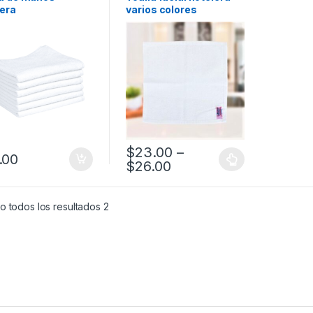
lera
varios colores
$
23.00
–
.00
$
26.00
 todos los resultados 2