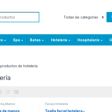
or:
ya
Spa
Batas
Hotelería
Hospitalario
U
productos de hotelería.
ería
ría
,
Manos
Facial
,
Hotelería
la de manos
Toalla facial hotelera –