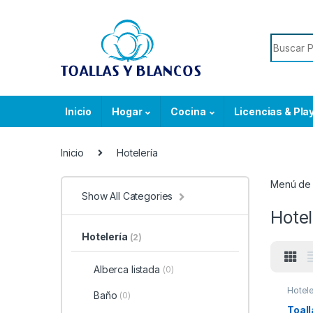
Skip to navigation
Skip to content
Search f
Inicio
Hogar
Cocina
Licencias & Pla
Inicio
Hotelería
Menú de 
Show All Categories
Hotel
Hotelería
(2)
Alberca listada
(0)
Hotele
Baño
(0)
Toal