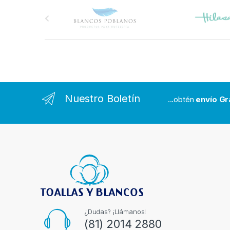
B
r
a
n
d
Nuestro Boletín
...obtén
envío Gr
s
C
a
r
o
u
¿Dudas? ¡Llámanos!
(81) 2014 2880