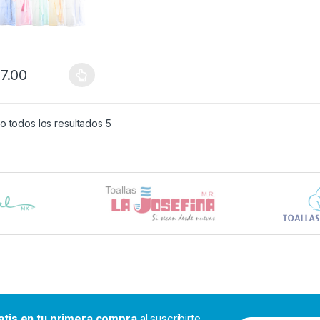
7.00
 todos los resultados 5
atis en tu primera compra
al suscribirte