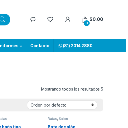
$
0.00
0
niformes
Contacto
(81) 2014 2880
Mostrando todos los resultados 5
atas
Batas
,
Salon
e baño tipo
Bata de salón