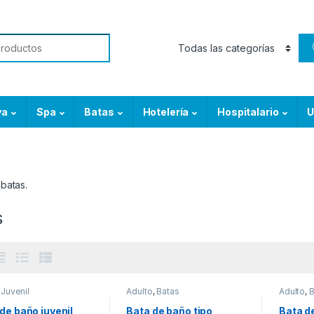
or:
ya
Spa
Batas
Hotelería
Hospitalario
U
batas.
s
,
Juvenil
Adulto
,
Batas
Adulto
,
B
de baño juvenil
Bata de baño tipo
Bata d