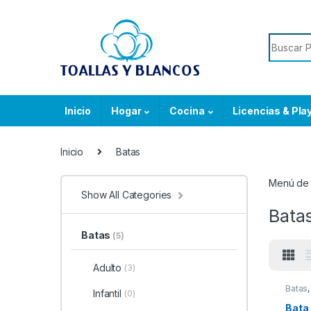
Skip to navigation
Skip to content
Search f
Inicio
Hogar
Cocina
Licencias & Pla
Inicio
Batas
Menú de 
Show All Categories
Bata
Batas
(5)
Adulto
(3)
Batas
Infantil
(0)
Bata 