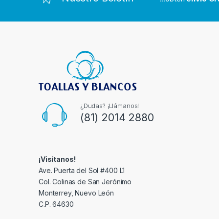
s
C
a
r
o
u
¿Dudas? ¡Llámanos!
(81) 2014 2880
s
e
¡Visítanos!
l
Ave. Puerta del Sol #400 L1
Col. Colinas de San Jerónimo
Monterrey, Nuevo León
C.P. 64630