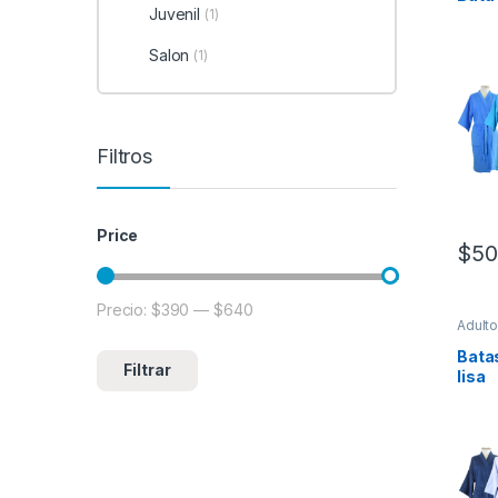
Juvenil
(1)
Salon
(1)
Filtros
Price
$
50
Precio:
$390
—
$640
Precio mínimo
Precio máximo
Adult
Bata
Filtrar
lisa