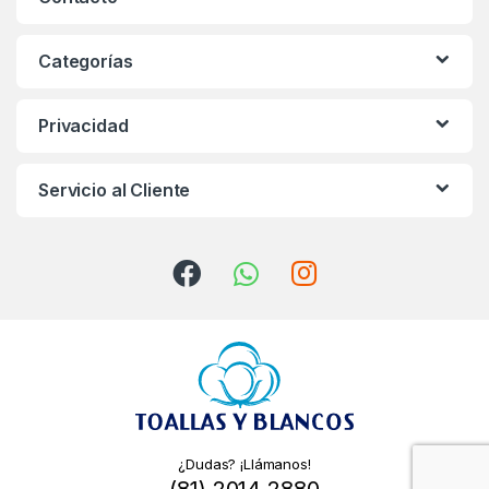
d
s
Categorías
C
Privacidad
a
r
Servicio al Cliente
o
u
s
e
l
¿Dudas? ¡Llámanos!
(81) 2014 2880