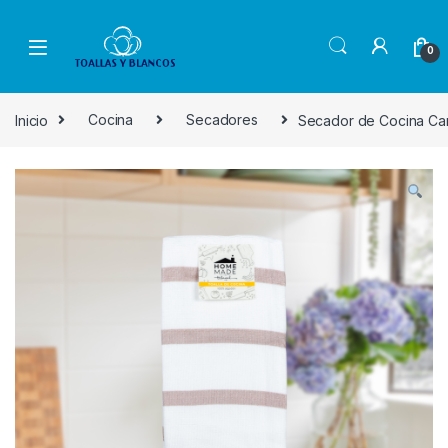
Skip to navigation
Skip to content
0
Inicio
Cocina
Secadores
Secador de Cocina Ca