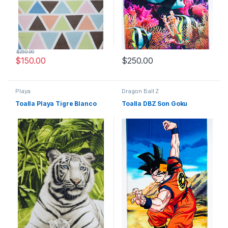
$
250.00
$
150.00
$
250.00
Playa
Dragon Ball Z
Toalla Playa Tigre Blanco
Toalla DBZ Son Goku