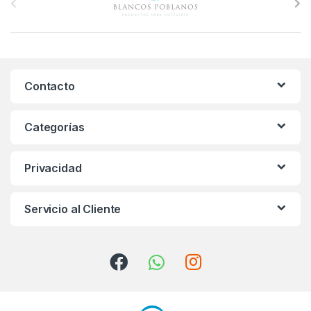
r
a
n
Contacto
d
s
Categorías
C
Privacidad
a
r
Servicio al Cliente
o
u
s