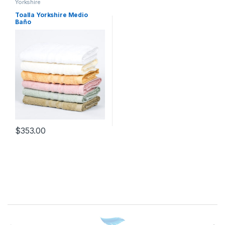
Yorkshire
Toalla Yorkshire Medio
Baño
$
353.00
B