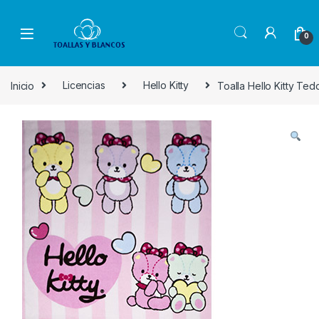
Skip to navigation
Skip to content
0
Inicio
Licencias
Hello Kitty
Toalla Hello Kitty Te