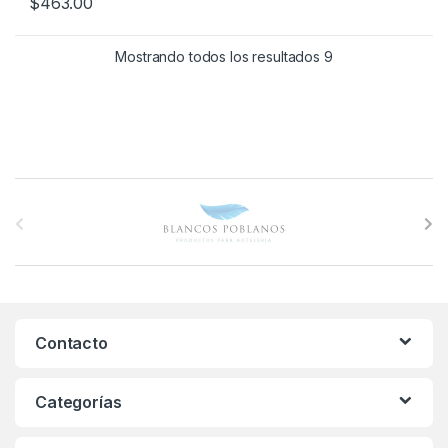
$
463.00
Mostrando todos los resultados 9
B
r
a
n
Contacto
d
s
Categorías
C