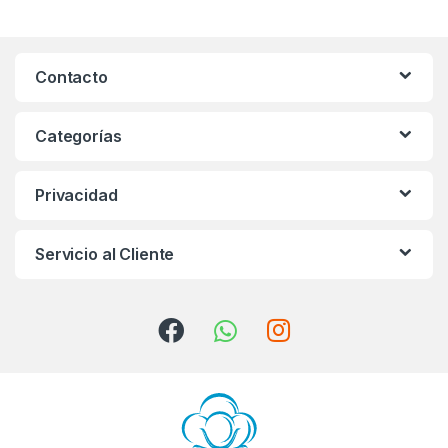
a
n
Contacto
d
s
Categorías
C
Privacidad
a
r
Servicio al Cliente
o
u
s
e