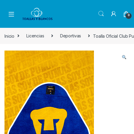
Skip to navigation
Skip to content
0
Inicio
Licencias
Deportivas
Toalla Oficial Club P