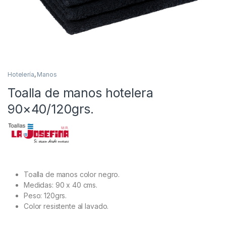
Hotelería
,
Manos
Toalla de manos hotelera
90×40/120grs.
Toalla de manos color negro.
Medidas: 90 x 40 cms.
Peso: 120grs.
Color resistente al lavado.