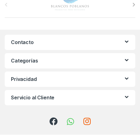
r
a
n
Contacto
d
s
Categorías
C
Privacidad
a
r
Servicio al Cliente
o
u
s