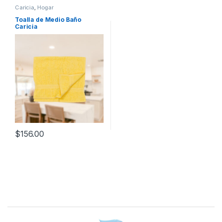
Caricia
,
Hogar
Toalla de Medio Baño
Caricia
$
156.00
B