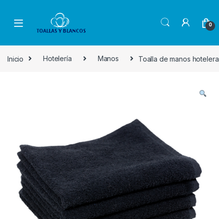
Skip to navigation
Skip to content
0
Inicio
Hotelería
Manos
Toalla de manos hoteler