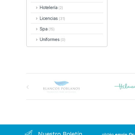
Hotelería
(2)
Licencias
(31)
Spa
(15)
Uniformes
(0)
B
r
a
n
d
Nuestro Boletín
...obtén
envío Gr