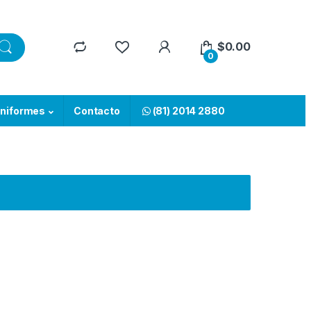
$
0.00
0
niformes
Contacto
(81) 2014 2880