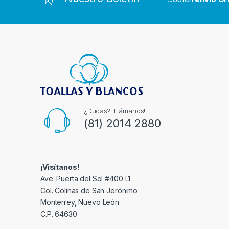
s
C
a
r
o
u
¿Dudas? ¡Llámanos!
(81) 2014 2880
s
e
¡Visítanos!
l
Ave. Puerta del Sol #400 L1
Col. Colinas de San Jerónimo
Monterrey, Nuevo León
C.P. 64630