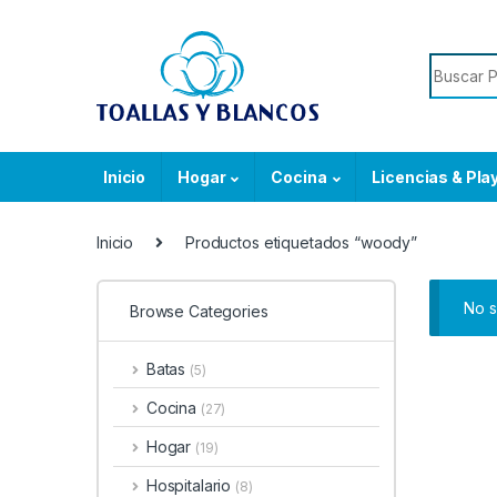
Skip to navigation
Skip to content
Search f
Inicio
Hogar
Cocina
Licencias & Pla
Inicio
Productos etiquetados “woody”
No s
Browse Categories
Batas
(5)
Cocina
(27)
Hogar
(19)
Hospitalario
(8)