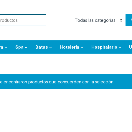
or:
ya
Spa
Batas
Hotelería
Hospitalario
U
e encontraron productos que concuerden con la selección.