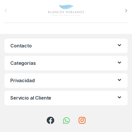
B
r
a
n
Contacto
d
s
Categorías
C
Privacidad
a
r
Servicio al Cliente
o
u