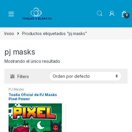
Skip to navigation
Skip to content
0
Inicio
Productos etiquetados “pj masks”
pj masks
Mostrando el único resultado
Filters
PJ Masks
Toalla Oficial de PJ Masks
Pixel Power