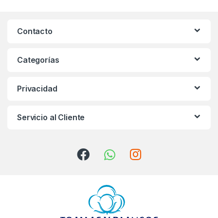
n
Contacto
d
s
Categorías
C
Privacidad
a
r
Servicio al Cliente
o
u
s
e
l