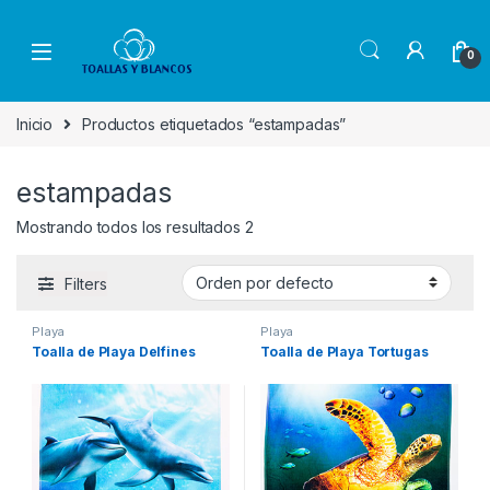
Skip to navigation
Skip to content
0
Inicio
Productos etiquetados “estampadas”
estampadas
Mostrando todos los resultados 2
Filters
Playa
Playa
Toalla de Playa Delfines
Toalla de Playa Tortugas