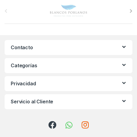
B
r
a
n
Contacto
d
s
Categorías
C
Privacidad
a
r
Servicio al Cliente
o
u