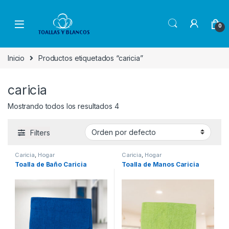
Skip to navigation
Skip to content
0
Inicio
Productos etiquetados “caricia”
caricia
Mostrando todos los resultados 4
Filters
Caricia
,
Hogar
Caricia
,
Hogar
Toalla de Baño Caricia
Toalla de Manos Caricia