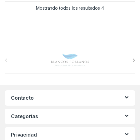
Mostrando todos los resultados 4
B
r
a
n
Contacto
d
s
Categorías
C
Privacidad
a