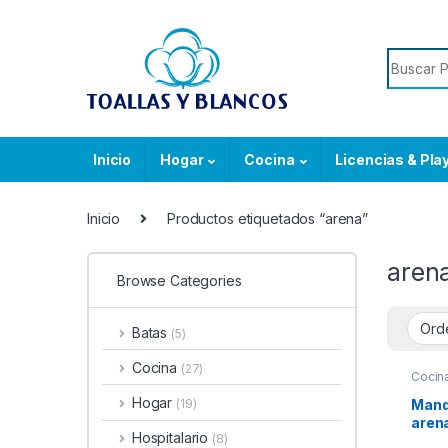
Skip to navigation
Skip to content
Search f
Inicio
Hogar
Cocina
Licencias & Pla
Inicio
Productos etiquetados “arena”
aren
Browse Categories
Batas
(5)
Cocina
(27)
Cocin
Hogar
Mandi
(19)
aren
Hospitalario
(8)