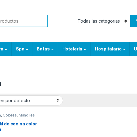
or:
ya
Spa
Batas
Hotelería
Hospitalario
U
a
a
,
Colores
,
Mandiles
l de cocina color
a