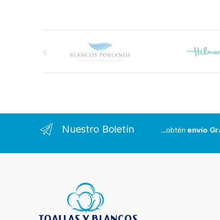
B
r
a
n
d
Nuestro Boletín
...obtén
envío Gr
s
C
a
r
o