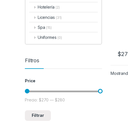
Hotelería
(2)
Licencias
(31)
Spa
(15)
Uniformes
(0)
$
27
Filtros
Mostrando
Price
Precio:
$270
—
$280
Precio mínimo
Precio máximo
Filtrar